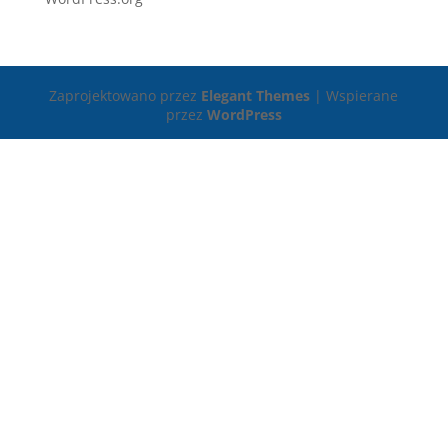
Zaprojektowano przez
Elegant Themes
| Wspierane
przez
WordPress